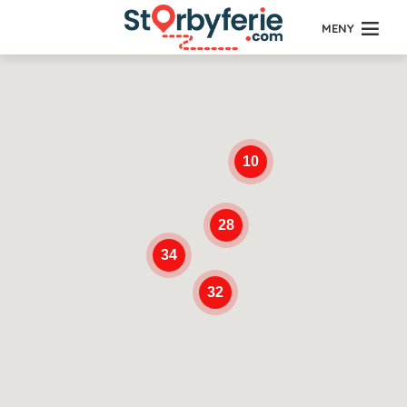
MENY
10
28
34
32