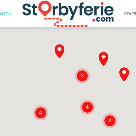
SEVE
OTELL
3
4
4
2