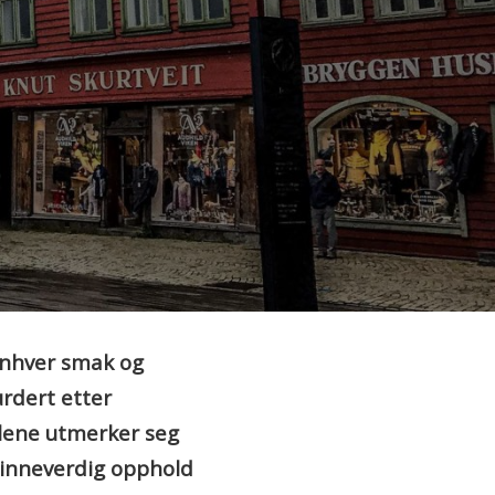
 enhver smak og
urdert etter
llene utmerker seg
minneverdig opphold