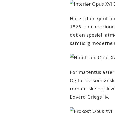
Hotellet er kjent fo
1876 som opprinneli
det en spesiell at
samtidig moderne st
For matentusiaster 
Og for de som ønsker
romantiske opplevel
Edvard Griegs liv.