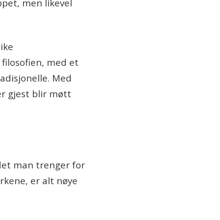
ppet, men likevel
nike
filosofien, med et
adisjonelle. Med
r gjest blir møtt
det man trenger for
rkene, er alt nøye