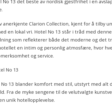
 No 13 det beste av nordisk gjestfrihet i en avsla
e.
v anerkjente Clarion Collection, kjent for å tilby u
ed en lokal vri. Hotel No 13 står i tråd med denne 
dning som reflekterer både det moderne og det tr
hotellet en intim og personlig atmosfære, hvor hve
pmerksomhet og service.
o 13 blander komfort med stil, utstyrt med alt 
d. Fra de myke sengene til de velutvalgte kunstve
en unik hotellopplevelse.