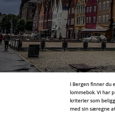
I Bergen finner du e
lommebok. Vi har pl
kriterier som belig
med sin særegne at