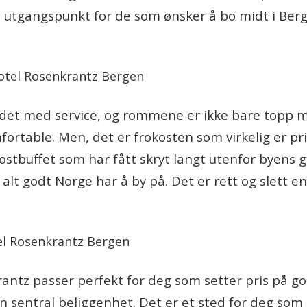
ma utgangspunkt for de som ønsker å bo midt i Ber
t det med service, og rommene er ikke bare topp
rtable. Men, det er frokosten som virkelig er prik
stbuffet som har fått skryt langt utenfor byens 
 alt godt Norge har å by på. Det er rett og slett e
ntz passer perfekt for deg som setter pris på go
n sentral beliggenhet. Det er et sted for deg som