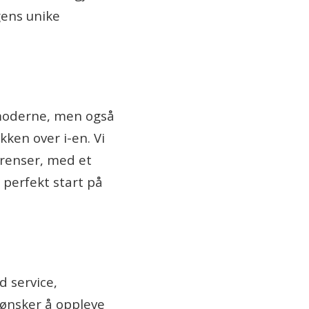
gens unike
 moderne, men også
ken over i-en. Vi
grenser, med et
n perfekt start på
d service,
 ønsker å oppleve