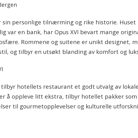
r sin personlige tilnærming og rike historie. Huset
g var en bank, har Opus XVI bevart mange origina
mosfære. Rommene og suitene er unikt designet, m
il, og tilbyr en utsøkt blanding av komfort og luk
tilbyr hotellets restaurant et godt utvalg av lokal
 å oppleve litt ekstra, tilbyr hotellet pakker som 
ser til gourmetopplevelser og kulturelle utforskni