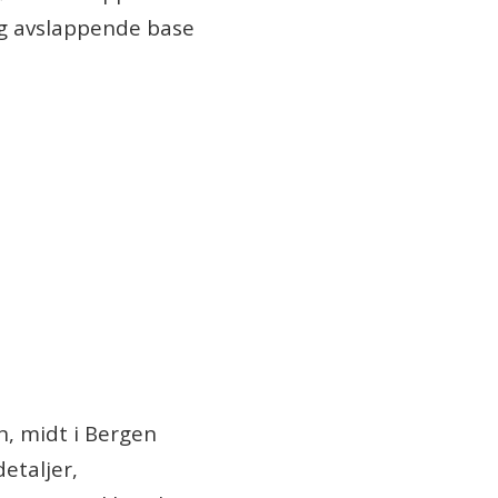
og avslappende base
, midt i Bergen
etaljer,