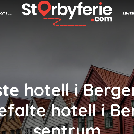
SEVE
OTELL
te hotell i Berge
falte hotell i B
sentrum