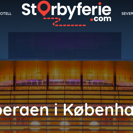
SEVE
OTELL
eraen i Københ