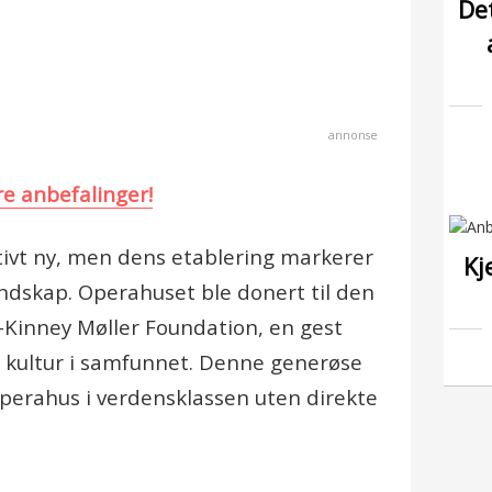
Det
annonse
e anbefalinger!
ativt ny, men dens etablering markerer
Kj
andskap. Operahuset ble donert til den
c-Kinney Møller Foundation, en gest
g kultur i samfunnet. Denne generøse
perahus i verdensklassen uten direkte