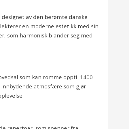
rk designet av den berømte danske
flekterer en moderne estetikk med sin
jer, som harmonisk blander seg med
hovedsal som kan romme opptil 1400
 en innbydende atmosfære som gjør
pplevelse.
ede repertoar, som spenner fra