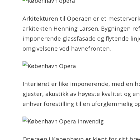
Arkitekturen til Operaen er et mesterve
arkitekten Henning Larsen. Bygningen re
imponerende glassfasade og flytende lin
omgivelsene ved havnefronten.
Interiøret er like imponerende, med en 
gjester, akustikk av høyeste kvalitet og
enhver forestilling til en uforglemmelig o
Operaen i København er kjent for sitt br